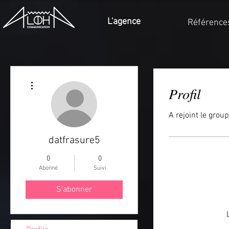
L'agence
Référence
Plus d'actions
Profil
A rejoint le group
datfrasure5
0
0
Abonné
Suivi
S'abonner