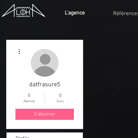
L'agence
Référence
Plus d'actions
datfrasure5
0
0
Abonné
Suivi
S'abonner