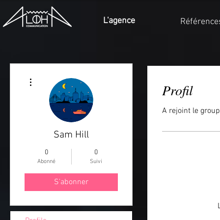
L'agence
Référence
Plus d'actions
Profil
A rejoint le group
Sam Hill
0
0
Abonné
Suivi
S'abonner