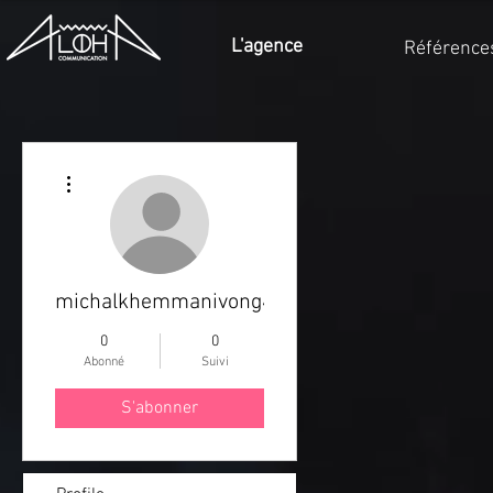
L'agence
Référence
Plus d'actions
michalkhemmanivong4
0
0
Abonné
Suivi
S'abonner