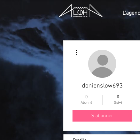
L'agen
Plus d'actions
donienslow693
0
0
Abonné
Suivi
S'abonner