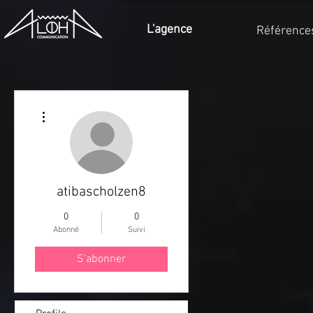
L'agence
Référence
Plus d'actions
atibascholzen8
0
0
Abonné
Suivi
S'abonner