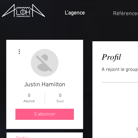
L'agence
Référence
Plus d'actions
Profil
A rejoint le grou
Justin Hamilton
0
0
Abonné
Suivi
S'abonner