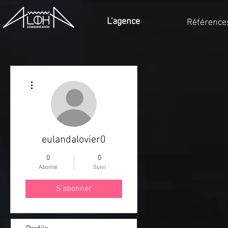
L'agence
Référence
Plus d'actions
eulandalovier0
0
0
Abonné
Suivi
S'abonner